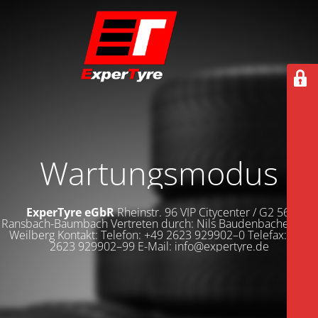
Wartungsmodus
ExperTyre eGbR
Rheinstr. 96 VIP Citycenter / G2 56235
Ransbach-Baumbach Vertreten durch: Nils Baudenbacher Dirk
Weilberg Kontakt: Telefon: +49 2623 929902–0 Telefax: +49
2623 929902–99 E-Mail: info@expertyre.de