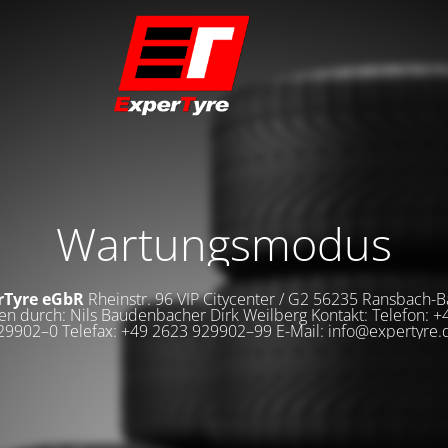
Wartungsmodus
rTyre eGbR
Rheinstr. 96 VIP Citycenter / G2 56235 Ransbach
en durch: Nils Baudenbacher Dirk Weilberg Kontakt: Telefon: 
29902–0 Telefax: +49 2623 929902–99 E-Mail: info@expertyre.