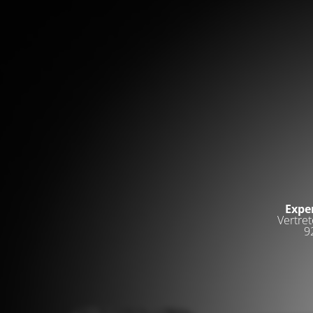
Expe
Vertret
9