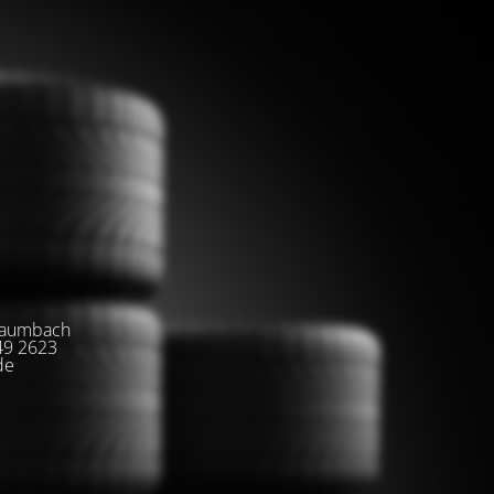
-Baumbach
+49 2623
de