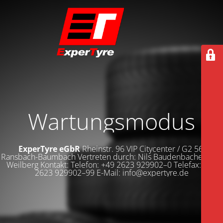
Wartungsmodus
ExperTyre eGbR
Rheinstr. 96 VIP Citycenter / G2 56235
Ransbach-Baumbach Vertreten durch: Nils Baudenbacher Dirk
Weilberg Kontakt: Telefon: +49 2623 929902–0 Telefax: +49
2623 929902–99 E-Mail: info@expertyre.de