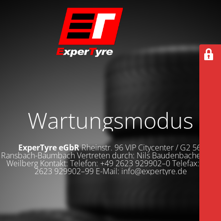
Wartungsmodus
ExperTyre eGbR
Rheinstr. 96 VIP Citycenter / G2 56235
Ransbach-Baumbach Vertreten durch: Nils Baudenbacher Dirk
Weilberg Kontakt: Telefon: +49 2623 929902–0 Telefax: +49
2623 929902–99 E-Mail: info@expertyre.de