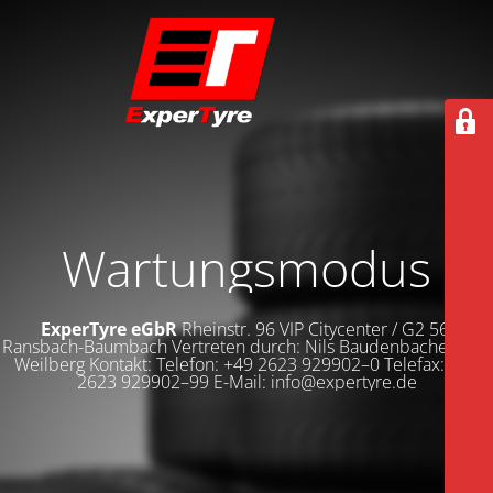
Wartungsmodus
ExperTyre eGbR
Rheinstr. 96 VIP Citycenter / G2 56235
Ransbach-Baumbach Vertreten durch: Nils Baudenbacher Dirk
Weilberg Kontakt: Telefon: +49 2623 929902–0 Telefax: +49
2623 929902–99 E-Mail: info@expertyre.de