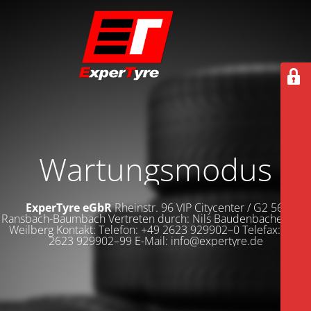
Wartungsmodus
ExperTyre eGbR
Rheinstr. 96 VIP Citycenter / G2 56235
Ransbach-Baumbach Vertreten durch: Nils Baudenbacher Dirk
Weilberg Kontakt: Telefon: +49 2623 929902–0 Telefax: +49
2623 929902–99 E-Mail: info@expertyre.de