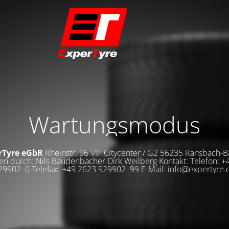
Wartungsmodus
rTyre eGbR
Rheinstr. 96 VIP Citycenter / G2 56235 Ransbach
en durch: Nils Baudenbacher Dirk Weilberg Kontakt: Telefon: 
29902–0 Telefax: +49 2623 929902–99 E-Mail: info@expertyre.