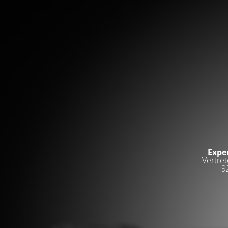
Expe
Vertret
9