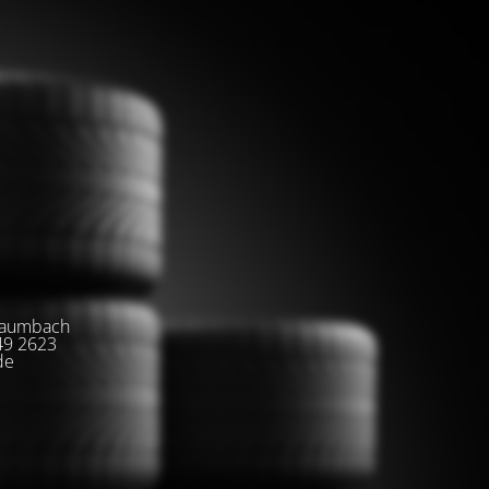
-Baumbach
+49 2623
de