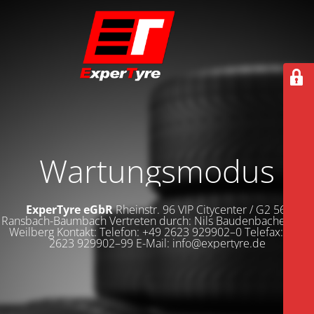
Wartungsmodus
ExperTyre eGbR
Rheinstr. 96 VIP Citycenter / G2 56235
Ransbach-Baumbach Vertreten durch: Nils Baudenbacher Dirk
Weilberg Kontakt: Telefon: +49 2623 929902–0 Telefax: +49
2623 929902–99 E-Mail: info@expertyre.de